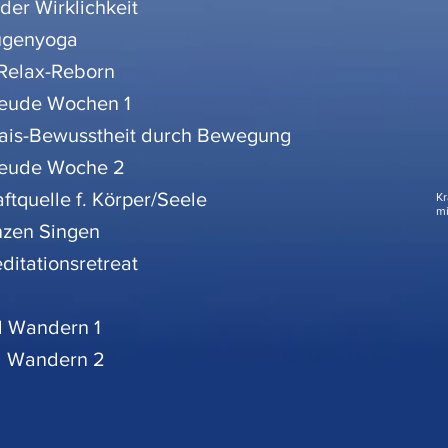
er Wirklichkeit
ugenyoga
Relax-Reborn
reude Wochen 1
rais-Bewusstheit durch Bewegung
reude Woche 2
ftquelle f. Körper/Seele
Kr
mi
nzen Singen
itationsretreat
d Wandern 1
d Wandern 2