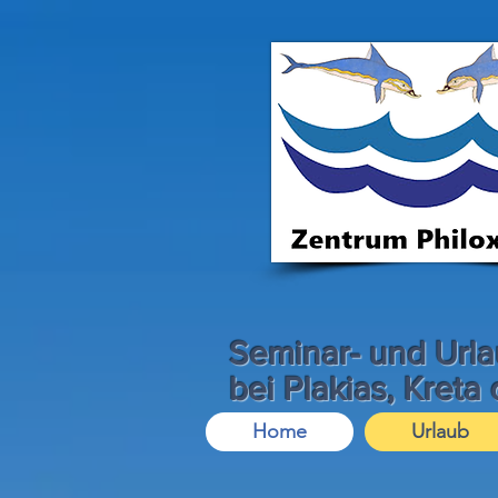
Seminar- und Url
bei Plakias, Kreta
Home
Urlaub