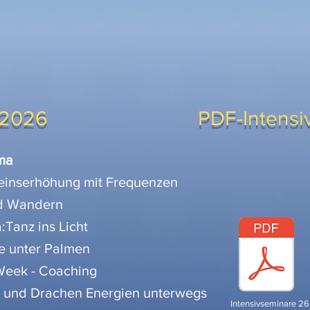
 2026
PDF-Intens
ma
einserhöhung mit Frequenzen
nd Wandern
Tanz ins Licht
e unter Palmen
 Week - Coaching
l und Drachen Energien unterwegs
Intensivseminare 26