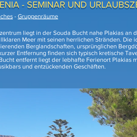
ENIA - SEMINAR UND URLAUBS
sches
-
Gruppenräume
entrum liegt in der Souda Bucht nahe Plakias an d
allklaren Meer mit seinen herrlichen Stränden. Die i
inierenden Berglandschaften, ursprünglichen Bergdö
kurzer Entfernung finden sich typisch kretische Ta
ucht entfernt liegt der lebhafte Ferienort Plakias m
usikbars und entzückenden Geschäften.