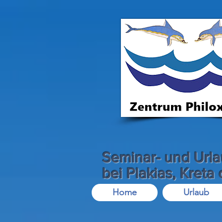
Seminar- und Url
bei Plakias, Kreta
Home
Urlaub