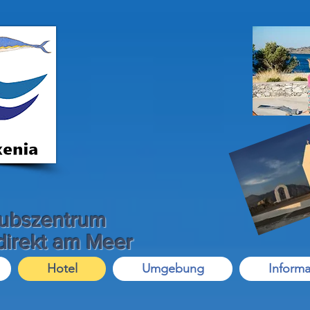
aubszentrum
 direkt am Meer
Hotel
Umgebung
Informa