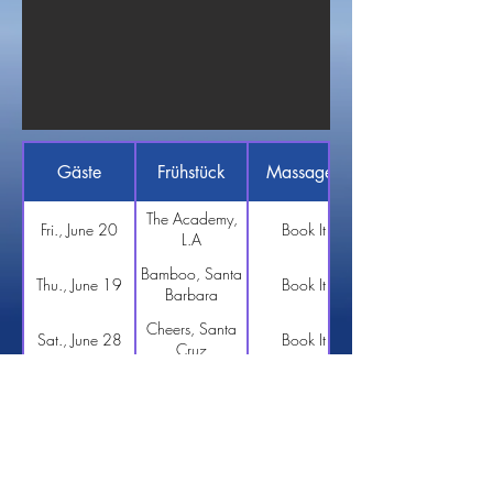
Gäste
Frühstück
Massagen
The Academy,
Fri., June 20
Book It
L.A
Bamboo, Santa
Thu., June 19
Book It
Barbara
Cheers, Santa
Sat., June 28
Book It
Cruz
The Roxy, San
Wed., July 6
Book It
Francisco
Hotel Souda Mare
Christian Geith
Plakias-Souda
Kreta- Griechenland