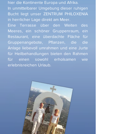
hier die Kontinente Europa und Afrika.
In unmittelbarer Umgebung dieser ruhigen
Bucht liegt unser ZENTRUM PHILOXENIA
in
herrlicher Lage direkt am Meer.
Eine Terrasse über den Weiten des
Meeres, ein schöner Gruppenraum, ein
Restaurant,
eine überdachte Fläche für
Gruppenangebote, Pflanzen, die die
Anlage liebevoll umrahmen
und eine Jurte
für Heilbehandlungen bieten den Rahmen
für einen sowohl erholsamen wie
erlebnisreichen Urlaub.